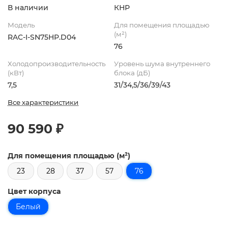
В наличии
КНР
Модель
Для помещения площадью
(м²)
RAC-I-SN75HP.D04
76
Холодопроизводительность
Уровень шума внутреннего
(кВт)
блока (дБ)
7,5
31/34,5/36/39/43
Все характеристики
90 590 ₽
Для помещения площадью (м²)
23
28
37
57
76
Цвет корпуса
Белый