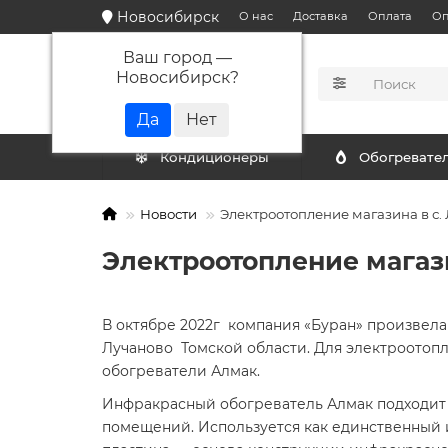
Новосибирск
О нас
Доставка
Оплата
Оп
Ваш город —
Новосибирск
?
КАТАЛОГ
Кондиционеры
Обогревате
Новости
Электроотопление магазина в с.
Электроотопление магази
В октябре 2022г компания «Буран» произвел
Лучаново Томской области. Для электроото
обогреватели Алмак.
Инфракрасный обогреватель Алмак подходит 
помещений. Используется как единственный 