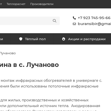
т
Теплорасчет
Производители
+7 923 745-95-66
buransibir@gmai
ли
Тёплый пол
Акции и распродажи
 Лучаново
на в с. Лучаново
а монтаж инфракрасных обогревателей в универмаге с.
пления были использованы потолочные инфракрасные
для жилых, производственных и хозяйственных
или дополнительный источник тепла. Анодированная