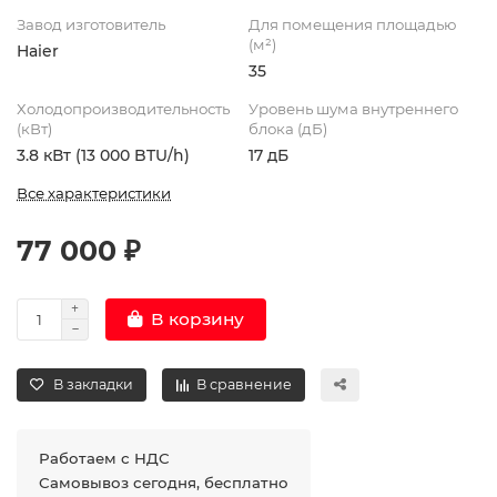
Завод изготовитель
Для помещения площадью
(м²)
Haier
35
Холодопроизводительность
Уровень шума внутреннего
(кВт)
блока (дБ)
3.8 кВт (13 000 BTU/h)
17 дБ
Все характеристики
77 000 ₽
В корзину
В закладки
В сравнение
Работаем с НДС
Самовывоз сегодня, бесплатно