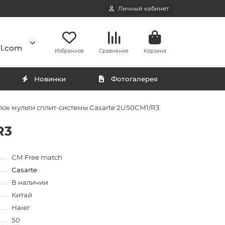
Личный кабинет
l.com
Избранное
Сравнение
Корзина
Новинки
Фотогалерея
ок мульти сплит-системы Casarte 2U50CM1/R3
R3
CM Free match
Casarte
В наличии
Китай
Haier
50