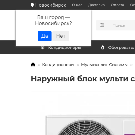
Новосибирск
О нас
Доставка
Оплата
Оп
Ваш город —
Новосибирск
?
КАТАЛОГ
Кондиционеры
Обогревате
Кондиционеры
Мультисплит-Системы
Наружный блок мульти с