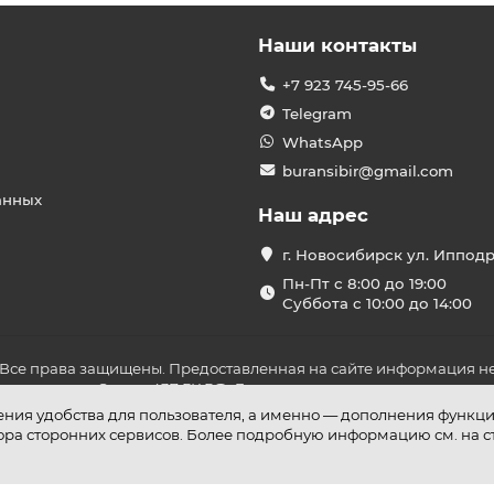
Наши контакты
+7 923 745-95-66
Telegram
WhatsApp
buransibir@gmail.com
анных
Наш адрес
г. Новосибирск ул. Иппод
Пн-Пт с 8:00 до 19:00
Суббота с 10:00 до 14:00
 Все права защищены. Предоставленная на сайте информация не
ложениями Статьи 437 ГК РФ. До оплаты товара удостоверьтесь в
шения удобства для пользователя, а именно — дополнения функц
бора сторонних сервисов. Более подробную информацию см. на 