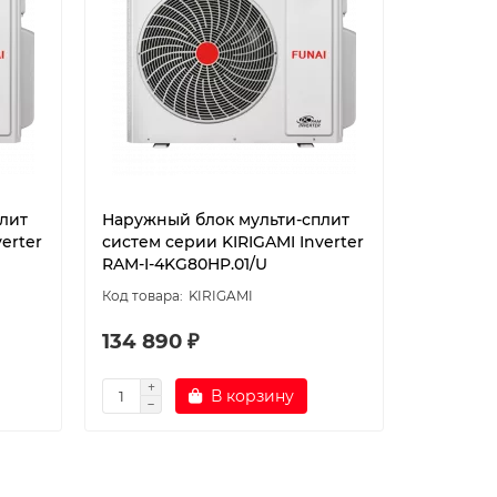
лит
Наружный блок мульти-сплит
Наружны
erter
систем серии KIRIGAMI Inverter
систем с
RAM-I-4KG80HP.01/U
RAM-I-4K
KIRIGAMI
134 890 ₽
205 59
В корзину