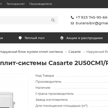
т
Теплорасчет
Производители
+7 923 745-95-66
buransibir@gmai
ли
Тёплый пол
Акции и распродажи
Наружный блок мульти сплит системы
Casarte
Наружный бл
плит-системы Casarte 2U50CM1/
Код Товара
Производитель
Наличие:
Страна производитель
Завод изготовитель
Для помещения площадью (м²)