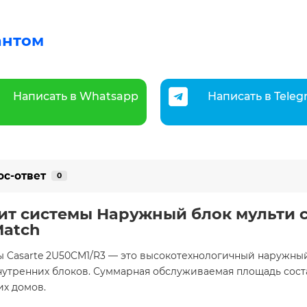
антом
Написать в Whatsapp
Написать в Tele
ос-ответ
0
т системы Наружный блок мульти с
Match
 Casarte 2U50CM1/R3 — это высокотехнологичный наружный
утренних блоков. Суммарная обслуживаемая площадь состав
х домов.