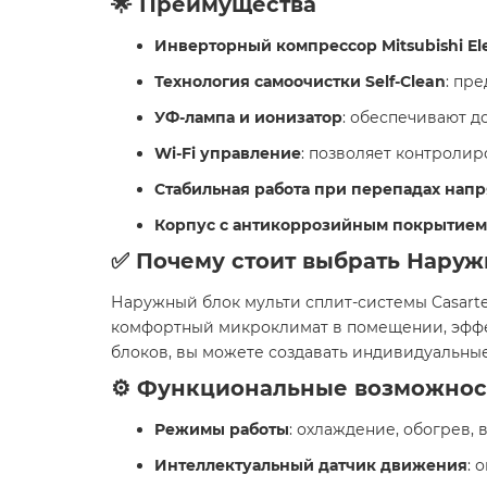
🌟 Преимущества
Инверторный компрессор Mitsubishi Ele
Технология самоочистки Self-Clean
: пр
УФ-лампа и ионизатор
: обеспечивают д
Wi-Fi управление
: позволяет контроли
Стабильная работа при перепадах нап
Корпус с антикоррозийным покрытием
✅ Почему стоит выбрать Наруж
Наружный блок мульти сплит-системы Casarte
комфортный микроклимат в помещении, эффек
блоков, вы можете создавать индивидуальные
⚙️ Функциональные возможнос
Режимы работы
: охлаждение, обогрев, 
Интеллектуальный датчик движения
: 