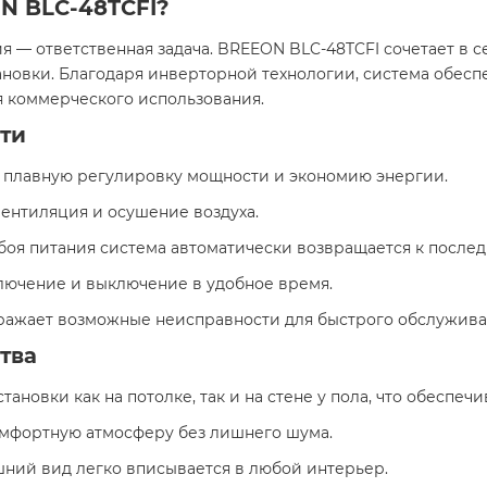
ON BLC-48TCFI?
 — ответственная задача. BREEON BLC-48TCFI сочетает в с
ановки. Благодаря инверторной технологии, система обес
я коммерческого использования.
ти
т плавную регулировку мощности и экономию энергии.
 вентиляция и осушение воздуха.
 сбоя питания система автоматически возвращается к после
лючение и выключение в удобное время.
бражает возможные неисправности для быстрого обслужива
тва
становки как на потолке, так и на стене у пола, что обеспе
омфортную атмосферу без лишнего шума.
шний вид легко вписывается в любой интерьер.