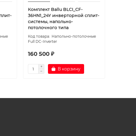
Комплект Ballu BLCI_CF-
Комплект
плит-
36HN1_24Y инверторной сплит-
24HN1_2
системы, напольно-
системы,
потолочного типа
потолоч
чные
Напольно-потолочные
Full DC-Inverter
Full DC-Inv
160 500 ₽
112 400
В корзину