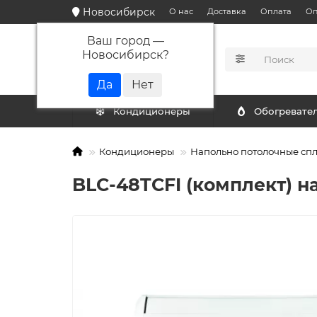
Новосибирск
О нас
Доставка
Оплата
Оп
Ваш город —
Новосибирск
?
КАТАЛОГ
Кондиционеры
Обогревате
Кондиционеры
Напольно потолочные сп
BLC-48TCFI (комплект) 