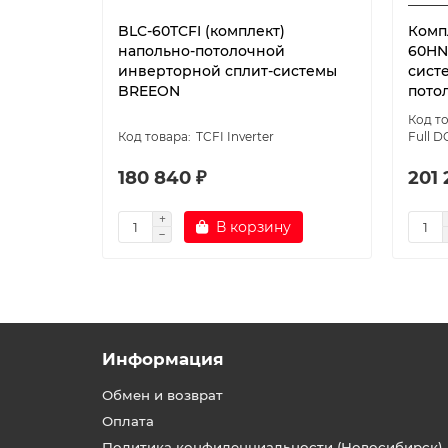
BLC-60TCFI (комплект)
Компл
напольно-потолочной
60HN
инверторной сплит-системы
сист
BREEON
пото
TCFI Inverter
Full D
180 840 ₽
201 
В корзину
Информация
Обмен и возврат
Оплата
Политика конфиденциальности (Новосибирск)