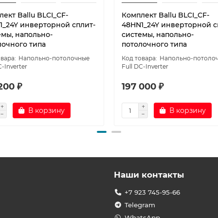
ект Ballu BLCI_CF-
Комплект Ballu BLCI_CF-
1_24Y инверторной сплит-
48HN1_24Y инверторной с
емы, напольно-
системы, напольно-
лочного типа
потолочного типа
Напольно-потолочные
Напольно-потоло
C-Inverter
Full DC-Inverter
200 ₽
197 000 ₽
В корзину
В корзину
Наши контакты
+7 923 745-95-66
Telegram
WhatsApp