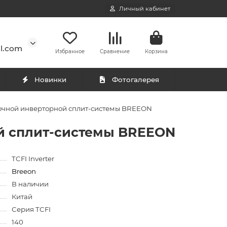
Личный кабинет
l.com
Избранное
Сравнение
Корзина
Новинки
Фотогалерея
лочной инверторной сплит-системы BREEON
ой сплит-системы BREEON
TCFI Inverter
Breeon
В наличии
Китай
Серия TCFI
140