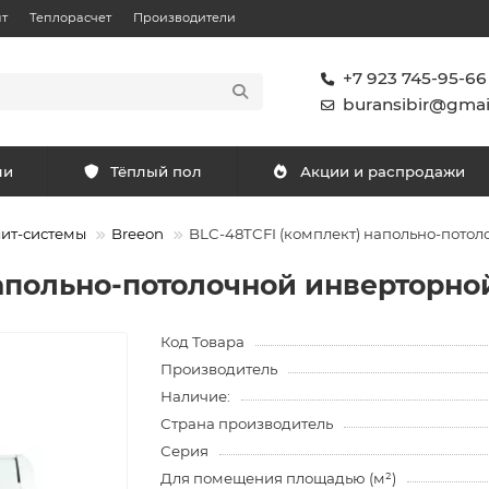
т
Теплорасчет
Производители
+7 923 745-95-66
buransibir@gmai
ли
Тёплый пол
Акции и распродажи
лит-системы
Breeon
BLC-48TCFI (комплект) напольно-пото
напольно-потолочной инверторн
Код Товара
Производитель
Наличие:
Страна производитель
Серия
Для помещения площадью (м²)