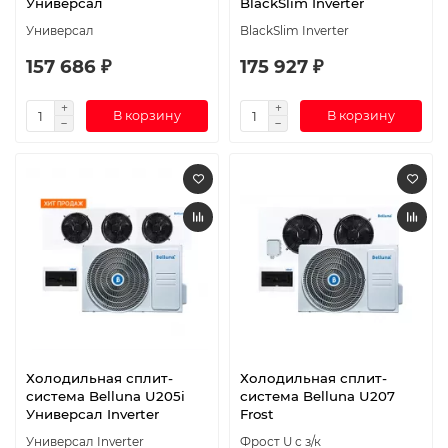
Универсал
BlackSlim Inverter
Универсал
BlackSlim Inverter
157 686 ₽
175 927 ₽
В корзину
В корзину
Холодильная сплит-
Холодильная сплит-
система Belluna U205i
система Belluna U207
Универсал Inverter
Frost
Универсал Inverter
Фрост U с з/к