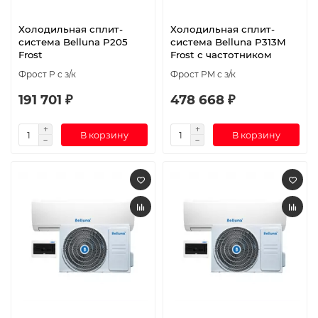
Холодильная сплит-
Холодильная сплит-
система Belluna P205
система Belluna P313M
Frost
Frost с частотником
Фрост P с з/к
Фрост PM с з/к
191 701 ₽
478 668 ₽
В корзину
В корзину