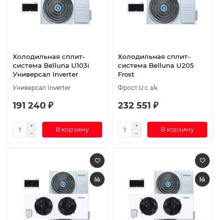
Холодильная сплит-
Холодильная сплит-
система Belluna U103i
система Belluna U205
Универсал Inverter
Frost
Универсал Inverter
Фрост U с з/к
191 240 ₽
232 551 ₽
В корзину
В корзину