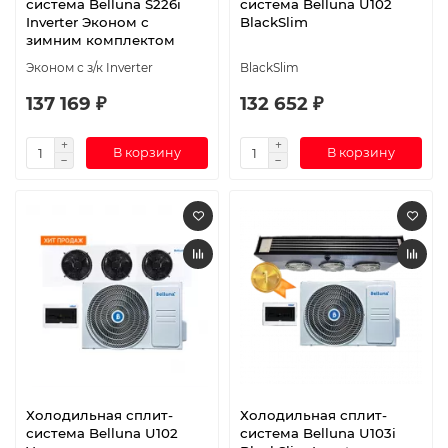
система Belluna S226i
система Belluna U102
Inverter Эконом с
BlackSlim
зимним комплектом
Эконом с з/к Inverter
BlackSlim
137 169 ₽
132 652 ₽
В корзину
В корзину
Холодильная сплит-
Холодильная сплит-
система Belluna U102
система Belluna U103i