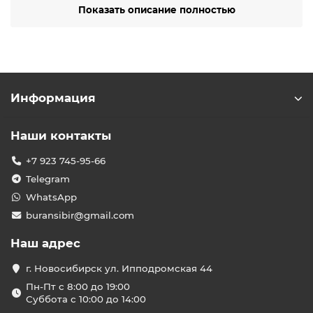
складских, агропромышленных и производственных
Показать описание полностью
помещениях. Завод и инженерный центр расположены
в Новосибирске. Компания осуществляет полный цикл
производства: от проектирования автоматики до
сборки оборудования, что гарантирует контроль
качества на каждом этапе. Это делает продукцию
Belluna конкурентоспособной на российском рынке.
Информация
Преимущества холодильных
систем Belluna
Наши контакты
✅ Широкий модельный ряд: в ассортименте
представлены средне- и низкотемпературные
+7 923 745-95-66
сплит-системы, чиллеры и инверторные ККБ.
Telegram
Оборудование подходит для температур от +20 до
–25 °C.
WhatsApp
buransibir@gmail.com
✅ Собственная автоматика: уникальные решения
позволяют адаптировать систему под конкретные
Наш адрес
условия объекта и оптимизировать
энергопотребление.
г. Новосибирск ул. Ипподромская 44
✅ Надёжность и безопасность: наличие защит от
Пн-Пт с 8:00 до 19:00
перегрузок, перегрева и утечек хладагента
Суббота с 10:00 до 14:00
обеспечивает стабильную работу даже при