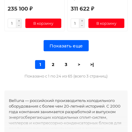
235 100 ₽
311 622 ₽
В корзину
В корзину
Показать еще
1
2
3
>
>|
Показано с 1 по 24 из 65 (всего 3 страниц)
Belluna — российский производитель холодильного
оборудования с более чем 20-летней историей. С 2000
года компания занимается разработкой и выпуском
энергосберегающих холодильных сплит-систем,
чиллеров и компрессорно-конденсаторных блоков для
профессионального использования в торговых,