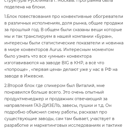
структуры Русклимата г. Москвы. Программа была
поделена на блоки.
1.Блок повествования про конвективные обогреватели
в различных исполнениях, доля рынка, общие продажи
за прошлый год. В общем были сказаны вещи которые
мы и так транслируем в нашей компании «Буран»,
интересны были статистические показатели и новинка
в мире конвекторов Aurus. Интересным моментом
было узнать что все «умные» конвектора
изготавиваются на заводе BIG в КНР, а всё что
«попроще» , «первая цена» делают уже у нас в РФ на
заводе в Ижевске.
2.Второй блок где спикером был Виталий, мне
понравился больше всего. Это очень опытный
продуктменеджер и продажник отвечающий за
направления ГАЗ-ДИЗЕЛЬ, завесы, пушки и т.д. Он
подробно объяснил схему работы, расказал про
существующие заводы, сам там бывает, участвует в
разработке и маркетинговых исследованиях и тактике