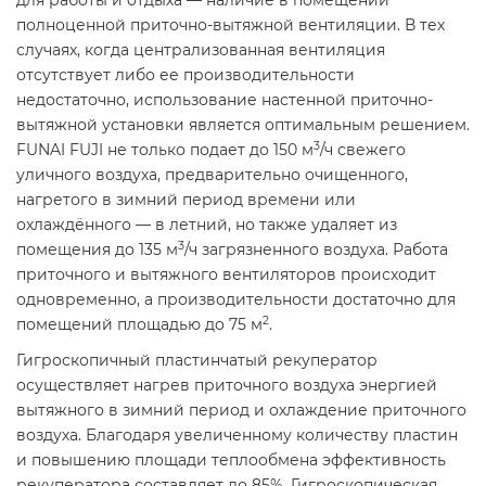
для работы и отдыха — наличие в помещении
полноценной приточно-вытяжной вентиляции. В тех
случаях, когда централизованная вентиляция
отсутствует либо ее производительности
недостаточно, использование настенной приточно-
вытяжной установки является оптимальным решением.
3
FUNAI FUJI не только подает до 150 м
/ч свежего
уличного воздуха, предварительно очищенного,
нагретого в зимний период времени или
охлаждённого — в летний, но также удаляет из
3
помещения до 135 м
/ч загрязненного воздуха. Работа
приточного и вытяжного вентиляторов происходит
одновременно, а производительности достаточно для
2
помещений площадью до 75 м
.
Гигроскопичный пластинчатый рекуператор
осуществляет нагрев приточного воздуха энергией
вытяжного в зимний период и охлаждение приточного
воздуха. Благодаря увеличенному количеству пластин
и повышению площади теплообмена эффективность
рекуператора составляет до 85%. Гигроскопическая