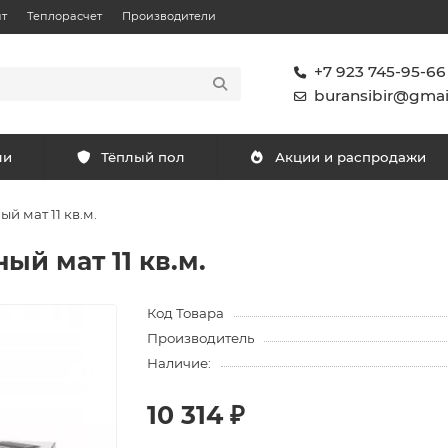
т
Теплорасчет
Производители
+7 923 745-95-66
buransibir@gmai
ли
Тёплый пол
Акции и распродажи
й мат 11 кв.м.
ый мат 11 кв.м.
Код Товара
Производитель
Наличие:
10 314 ₽