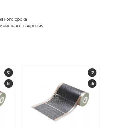
евного срока
 финишного покрытия