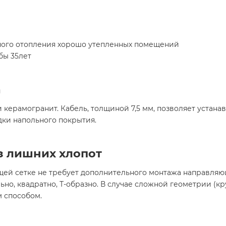
ного отопления хорошо утепленных помещений
бы 35лет
а
керамогранит. Кабель, толщиной 7,5 мм, позволяет устана
дки напольного покрытия.
з лишних хлопот
ей сетке не требует дополнительного монтажа направляю
но, квадратно, Т-образно. В случае сложной геометрии (к
м способом.