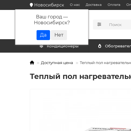
Новосибирск
О нас
Доставка
Оплата
Оп
Ваш город —
Новосибирск
?
КАТАЛОГ
Кондиционеры
Обогревате
Доступная цена
Теплый пол нагревательны
Теплый пол нагревательн