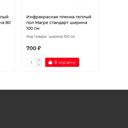
плый
Инфракрасная пленка теплый
Инфракр
на 80
пол Marpe стандарт ширина
саморег
100 см
Samreg 
ширина 100 см
700 ₽
570 ₽
В корзину