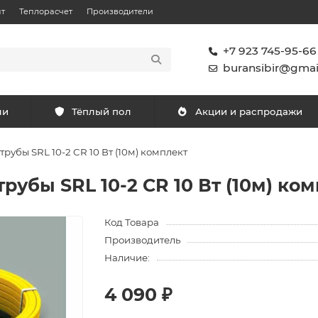
т
Теплорасчет
Производители
+7 923 745-95-66
buransibir@gmai
ли
Тёплый пол
Акции и распродажи
рубы SRL 10-2 CR 10 Вт (10м) комплект
рубы SRL 10-2 CR 10 Вт (10м) ко
Код Товара
Производитель
Наличие:
4 090 ₽