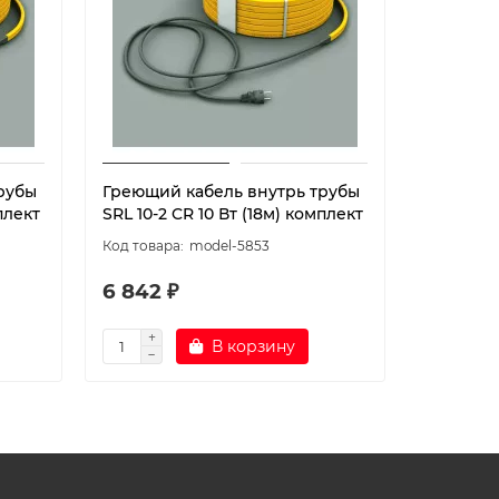
рубы
Греющий кабель внутрь трубы
Греющий
плект
SRL 10-2 CR 10 Вт (18м) комплект
SRL 10-2
model-5853
6 842 ₽
7 530 ₽
В корзину