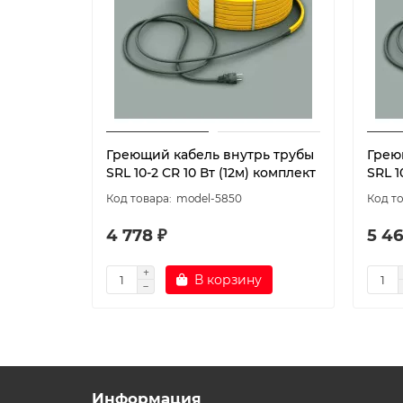
Греющий кабель внутрь трубы
Грею
SRL 10-2 CR 10 Вт (12м) комплект
SRL 1
model-5850
4 778 ₽
5 46
В корзину
Информация