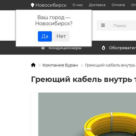
Новосибирск
О нас
Доставка
Оплата
Оп
Ваш город —
Новосибирск
?
КАТАЛОГ
Кондиционеры
Обогревате
Компания Буран
Греющий кабель внутрь т
Греющий кабель внутрь т