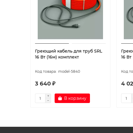
Греющий кабель для труб SRL
Грею
16 Вт (16м) комплект
16 Вт
model-5840
3 640 ₽
4 02
В корзину