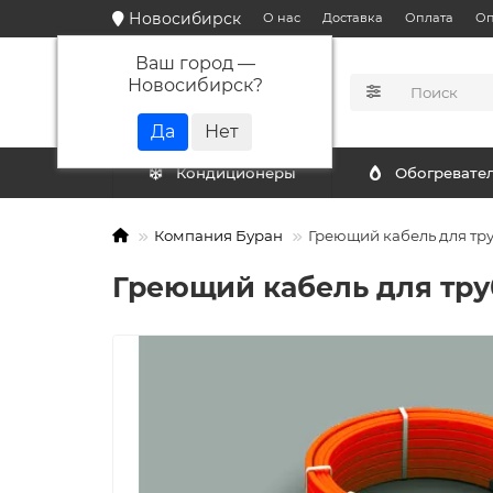
Новосибирск
О нас
Доставка
Оплата
Оп
Ваш город —
Новосибирск
?
КАТАЛОГ
Кондиционеры
Обогревате
Компания Буран
Греющий кабель для труб
Греющий кабель для труб