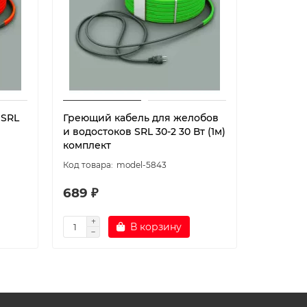
 SRL
Греющий кабель для желобов
Греющий
и водостоков SRL 30-2 30 Вт (1м)
SRL 10-2 
комплект
model-5843
689 ₽
994 ₽
В корзину