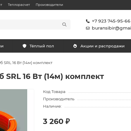
т
Теплорасчет
Производители
+7 923 745-95-66
buransibir@gmai
ли
Тёплый пол
Акции и распродажи
 SRL 16 Вт (14м) комплект
 SRL 16 Вт (14м) комплект
Код Товара
Производитель
Наличие:
3 260 ₽