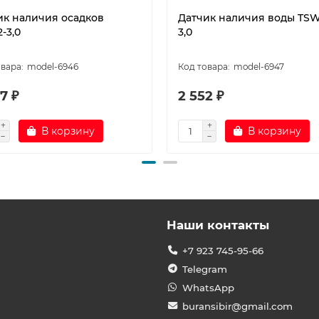
ик наличия осадков
Датчик наличия воды TSW
-3,0
3,0
model-6946
model-6947
7 ₽
2 552 ₽
В корзину
В корзину
Наши контакты
+7 923 745-95-66
Telegram
WhatsApp
buransibir@gmail.com