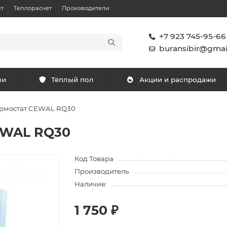
т
Теплорасчет
Производители
+7 923 745-95-66
buransibir@gmai
ли
Тёплый пол
Акции и распродажи
ермостат CEWAL RQ30
EWAL RQ30
Код Товара
Производитель
Наличие:
1 750 ₽