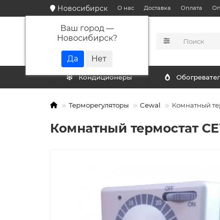
Новосибирск
О нас
Доставка
Оплата
Оп
Ваш город —
Новосибирск
?
КАТАЛОГ
Кондиционеры
Обогревате
Терморегуляторы
Cewal
Комнатный т
Комнатный термостат C