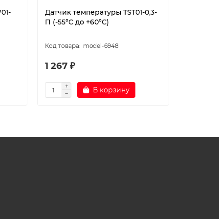
01-
Датчик температуры TST01-0,3-
Установ
П (-55°C до +60°C)
наружно
терморе
model-6948
1 267 ₽
150 ₽
В корзину