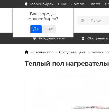
Новосибирск
О нас
Доставка
Оплата
Оп
Ваш город —
Новосибирск
?
КАТАЛОГ
Кондиционеры
Обогревате
Теплый пол
Доступная цена
Теплый пол
Теплый пол нагревательн