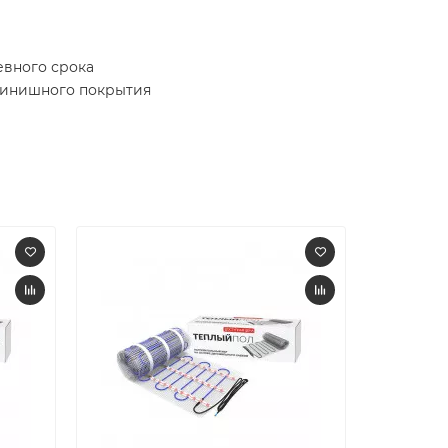
евного срока
 финишного покрытия