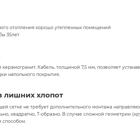
ного отопления хорошо утепленных помещений
бы 35лет
а
керамогранит. Кабель, толщиной 7,5 мм, позволяет устана
дки напольного покрытия.
з лишних хлопот
ей сетке не требует дополнительного монтажа направляю
но, квадратно, Т-образно. В случае сложной геометрии (к
м способом.