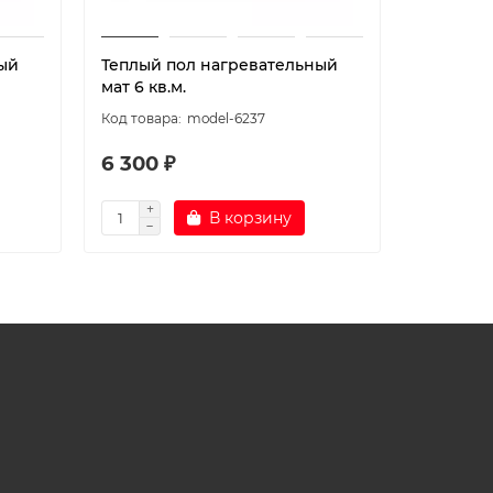
ый
Теплый пол нагревательный
Теплый 
мат 6 кв.м.
мат 7 кв.
model-6237
6 300 ₽
7 011 ₽
В корзину