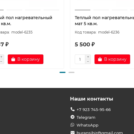
ый пол нагревательный
Теплый пол нагревательн
 кв.м.
мат 5 кв.м.
model-6235
model-6236
7 ₽
5 500 ₽
В корзину
В корзину
Наши контакты
+7 923 745-95-66
Telegram
WhatsApp
buransibir@gmail.com