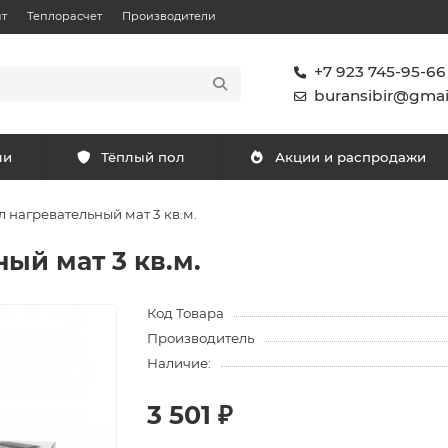
т
Теплорасчет
Производители
+7 923 745-95-66
buransibir@gmai
ли
Тёплый пол
Акции и распродажи
 нагревательный мат 3 кв.м.
ый мат 3 кв.м.
Код Товара
Производитель
Наличие:
3 501 ₽